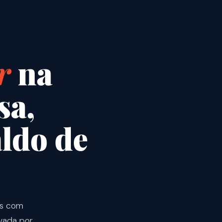
r
na
sa,
aldo de
tas com
ivada por