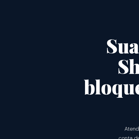
Su
Sh
bloque
Atendi
conta de