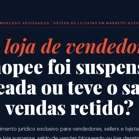
MERCADO ADVOGADOS · DEFESA DE LOJISTAS EM MARKETPLACES
a
loja de vendedo
opee foi suspen
ada ou teve o s
vendas retido?
mento jurídico exclusivo para vendedores, sellers e lojis
 loja suspensa, saldo de vendas bloqueado ou loja desat